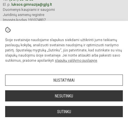
El. p.
luksos.gimnazija@gjlg.lt
Duomenys kaupiami ir saugomi
Juridinių asmenų registre
Įmonės kodas 191074837
Šioje svetainėje naudojame slapukus siekdami užtikrinti jums teikiamų
© 2025. Kauno r. Garliavos Juozo Lukšos gimnazija. Visos teisės saugomos.
Kopijuoti turinį be raštiško gimnazijos sutikimo griežtai draudžiama.
paslaugų kokybę, analizuoti svetainės naudojimą ir optimizuoti naršymo
patirtį. Spustelėję mygtuką „Sutinku“, jūs patvirtinate, kad sutinkate su visų
Prieinamumo paraiška
Slapukų valdymas
slapukų naudojimu šioje svetainėje. Jei norite atšaukti arba pakeisti savo
sutikimus, prašome apsilankyti
slapukų valdymo puslapyje
.
Sumanus būdas atnaujinti
mokyklos interneto
svetainę
NUSTATYMAI
NESUTINKU
SUTINKU