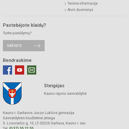
Teisinė informacija
Atviri duomenys
Pastebėjote klaidų?
Turite pasiūlymų?
RAŠYKITE
Bendraukime
Steigėjas
Kauno rajono savivaldybė
Kauno r. Garliavos Juozo Lukšos gimnazija
Savivaldybės biudžetinė įstaiga
S. Lozoraičio g. 13, LT-53226 Garliava, Kauno r. sav.
Tel.
(0 37) 55 12 55