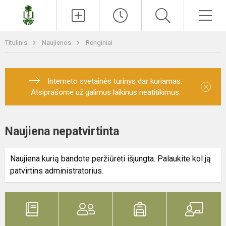
Paieška
Men
Titulinis
Naujienos
Renginiai
Interneto svetainės turinys dar kuriamas.
×
Atsiprašome už galimus laikinus neatitikimus.
Naujiena nepatvirtinta
Naujiena kurią bandote peržiūrėti išjungta. Palaukite kol ją
patvirtins administratorius.