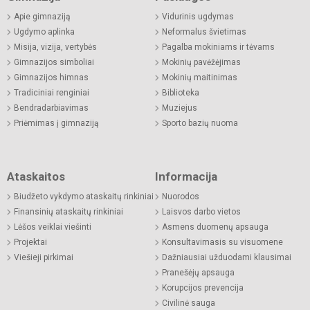
Apie gimnaziją
Vidurinis ugdymas
Ugdymo aplinka
Neformalus švietimas
Misija, vizija, vertybės
Pagalba mokiniams ir tėvams
Gimnazijos simboliai
Mokinių pavėžėjimas
Gimnazijos himnas
Mokinių maitinimas
Tradiciniai renginiai
Biblioteka
Bendradarbiavimas
Muziejus
Priėmimas į gimnaziją
Sporto bazių nuoma
Ataskaitos
Informacija
Biudžeto vykdymo ataskaitų rinkiniai
Nuorodos
Finansinių ataskaitų rinkiniai
Laisvos darbo vietos
Lėšos veiklai viešinti
Asmens duomenų apsauga
Projektai
Konsultavimasis su visuomene
Viešieji pirkimai
Dažniausiai užduodami klausimai
Pranešėjų apsauga
Korupcijos prevencija
Civilinė sauga