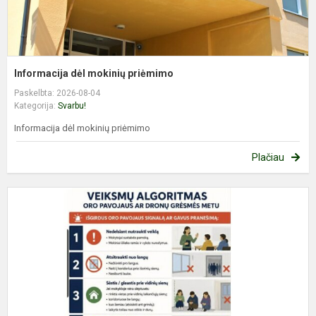
Informacija dėl mokinių priėmimo
Paskelbta: 2026-08-04
Kategorija:
Svarbu!
Informacija dėl mokinių priėmimo
Plačiau
K
O
P
K
R
G
J
L