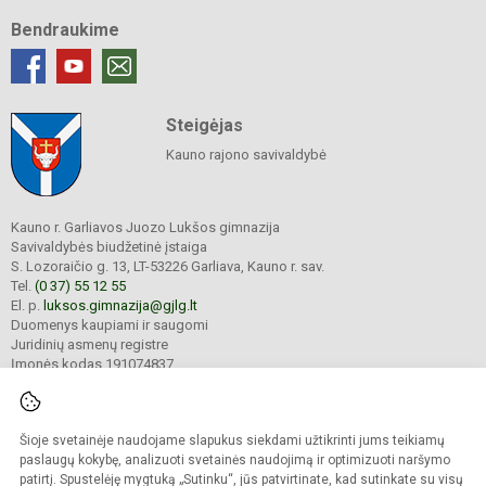
Bendraukime
Steigėjas
Kauno rajono savivaldybė
Kauno r. Garliavos Juozo Lukšos gimnazija
Savivaldybės biudžetinė įstaiga
S. Lozoraičio g. 13, LT-53226 Garliava, Kauno r. sav.
Tel.
(0 37) 55 12 55
El. p.
luksos.gimnazija@gjlg.lt
Duomenys kaupiami ir saugomi
Juridinių asmenų registre
Įmonės kodas 191074837
Šioje svetainėje naudojame slapukus siekdami užtikrinti jums teikiamų
© 2025. Kauno r. Garliavos Juozo Lukšos gimnazija. Visos teisės saugomos.
Kopijuoti turinį be raštiško gimnazijos sutikimo griežtai draudžiama.
paslaugų kokybę, analizuoti svetainės naudojimą ir optimizuoti naršymo
patirtį. Spustelėję mygtuką „Sutinku“, jūs patvirtinate, kad sutinkate su visų