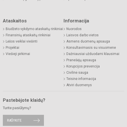
Ataskaitos
Informacija
Biudžeto vykdymo ataskaitų rinkiniai
Nuorodos
Finansinių ataskaitų rinkiniai
Laisvos darbo vietos
Lėšos veiklai viešinti
Asmens duomenų apsauga
Projektai
Konsultavimasis su visuomene
Viešieji pirkimai
Dažniausiai užduodami klausimai
Pranešėjų apsauga
Korupcijos prevencija
Civilinė sauga
Teisinė informacija
Atviri duomenys
Pastebėjote klaidų?
Turite pasiūlymų?
RAŠYKITE