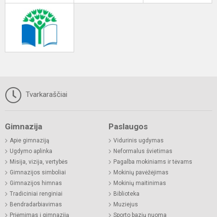
Tvarkaraščiai
Gimnazija
Paslaugos
Apie gimnaziją
Vidurinis ugdymas
Ugdymo aplinka
Neformalus švietimas
Misija, vizija, vertybės
Pagalba mokiniams ir tėvams
Gimnazijos simboliai
Mokinių pavėžėjimas
Gimnazijos himnas
Mokinių maitinimas
Tradiciniai renginiai
Biblioteka
Bendradarbiavimas
Muziejus
Priėmimas į gimnaziją
Sporto bazių nuoma