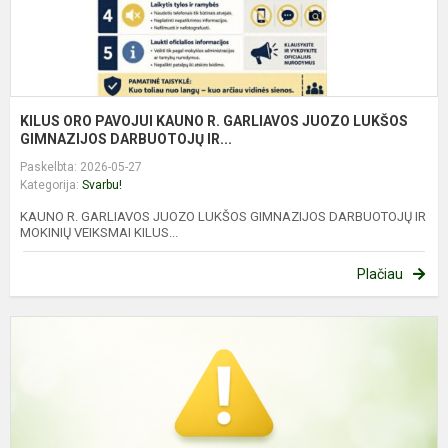
G
KILUS ORO PAVOJUI KAUNO R. GARLIAVOS JUOZO LUKŠOS
GIMNAZIJOS DARBUOTOJŲ IR...
Paskelbta: 2026-05-27
Kategorija:
Svarbu!
KAUNO R. GARLIAVOS JUOZO LUKŠOS GIMNAZIJOS DARBUOTOJŲ IR
MOKINIŲ VEIKSMAI KILUS...
Plačiau
G
J
L
g
m
u