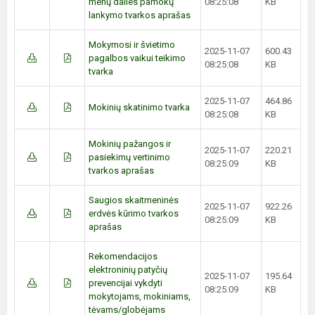
menų dalies pamokų
08:25:08
KB
lankymo tvarkos aprašas
Mokymosi ir švietimo
2025-11-07
600.43
pagalbos vaikui teikimo
08:25:08
KB
tvarka
2025-11-07
464.86
Mokinių skatinimo tvarka
08:25:08
KB
Mokinių pažangos ir
2025-11-07
220.21
pasiekimų vertinimo
08:25:09
KB
tvarkos aprašas
Saugios skaitmeninės
2025-11-07
922.26
erdvės kūrimo tvarkos
08:25:09
KB
aprašas
Rekomendacijos
elektroninių patyčių
2025-11-07
195.64
prevencijai vykdyti
08:25:09
KB
mokytojams, mokiniams,
tėvams/globėjams