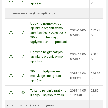
aprašas
KB
Ugdymas ne mokyklos aplinkoje
Ugdymo ne mokyklos
aplinkoje organizavimo
2025-11-06
132.98
aprašas (2025-2026, 2026-
09:38:07
KB
2027 m. m. bendrųjų
ugdymo planų 11 priedas)
Ugdymo ne gimnazijos
2025-11-06
230.9
aplinkoje organizavimo
09:38:57
KB
aprašas
2025 m. Ugdymas ne
2025-11-06
216.66
mokykloje atnaujintas
09:39:23
KB
aprašas
Turizmo renginio prašymo
2025-11-05
23.85
ir dalyvių sąrašo formos
11:29:48
KB
Nuotolinis ir mišrusis ugdymas