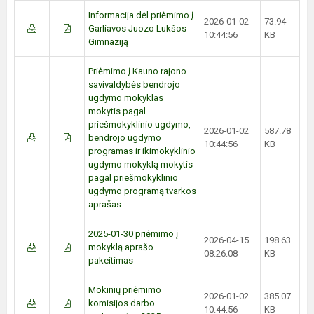
Informacija dėl priėmimo į
2026-01-02
73.94
Garliavos Juozo Lukšos
10:44:56
KB
Gimnaziją
Priėmimo į Kauno rajono
savivaldybės bendrojo
ugdymo mokyklas
mokytis pagal
priešmokyklinio ugdymo,
2026-01-02
587.78
bendrojo ugdymo
10:44:56
KB
programas ir ikimokyklinio
ugdymo mokyklą mokytis
pagal priešmokyklinio
ugdymo programą tvarkos
aprašas
2025-01-30 priėmimo į
2026-04-15
198.63
mokyklą aprašo
08:26:08
KB
pakeitimas
Mokinių priėmimo
2026-01-02
385.07
komisijos darbo
10:44:56
KB