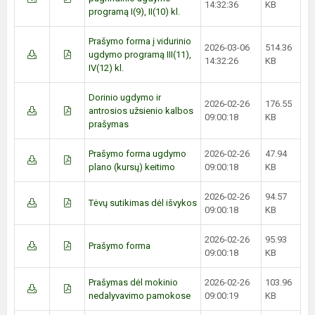
14:32:36
KB
programą I(9), II(10) kl.
Prašymo forma į vidurinio
2026-03-06
514.36
ugdymo programą III(11),
14:32:26
KB
IV(12) kl.
Dorinio ugdymo ir
2026-02-26
176.55
antrosios užsienio kalbos
09:00:18
KB
prašymas
Prašymo forma ugdymo
2026-02-26
47.94
plano (kursų) keitimo
09:00:18
KB
2026-02-26
94.57
Tėvų sutikimas dėl išvykos
09:00:18
KB
2026-02-26
95.93
Prašymo forma
09:00:18
KB
Prašymas dėl mokinio
2026-02-26
103.96
nedalyvavimo pamokose
09:00:19
KB