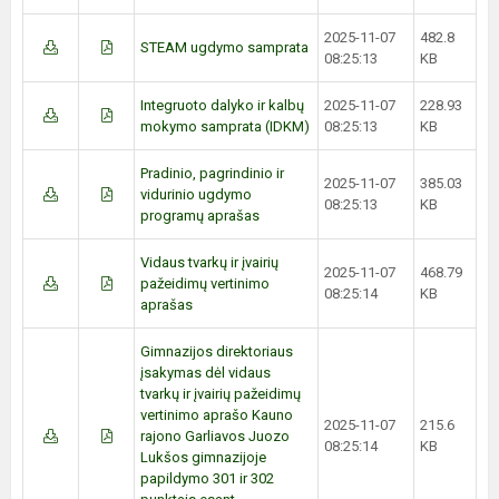
2025-11-07
482.8
STEAM ugdymo samprata
08:25:13
KB
Integruoto dalyko ir kalbų
2025-11-07
228.93
mokymo samprata (IDKM)
08:25:13
KB
Pradinio, pagrindinio ir
2025-11-07
385.03
vidurinio ugdymo
08:25:13
KB
programų aprašas
Vidaus tvarkų ir įvairių
2025-11-07
468.79
pažeidimų vertinimo
08:25:14
KB
aprašas
Gimnazijos direktoriaus
įsakymas dėl vidaus
tvarkų ir įvairių pažeidimų
vertinimo aprašo Kauno
2025-11-07
215.6
rajono Garliavos Juozo
08:25:14
KB
Lukšos gimnazijoje
papildymo 301 ir 302