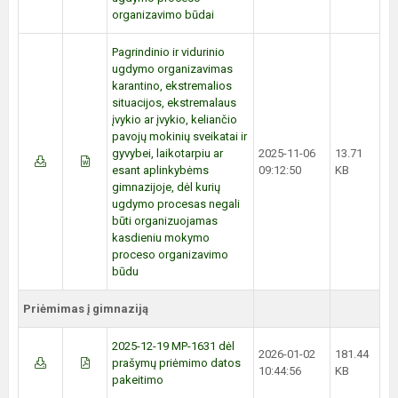
organizavimo būdai
Pagrindinio ir vidurinio
ugdymo organizavimas
karantino, ekstremalios
situacijos, ekstremalaus
įvykio ar įvykio, keliančio
pavojų mokinių sveikatai ir
gyvybei, laikotarpiu ar
2025-11-06
13.71
esant aplinkybėms
09:12:50
KB
gimnazijoje, dėl kurių
ugdymo procesas negali
būti organizuojamas
kasdieniu mokymo
proceso organizavimo
būdu
Priėmimas į gimnaziją
2025-12-19 MP-1631 dėl
2026-01-02
181.44
prašymų priėmimo datos
10:44:56
KB
pakeitimo