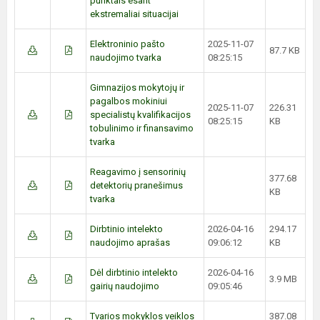
punktais esant
ekstremaliai situacijai
Elektroninio pašto
2025-11-07
87.7 KB
naudojimo tvarka
08:25:15
Gimnazijos mokytojų ir
pagalbos mokiniui
2025-11-07
226.31
specialistų kvalifikacijos
08:25:15
KB
tobulinimo ir finansavimo
tvarka
Reagavimo į sensorinių
377.68
detektorių pranešimus
KB
tvarka
Dirbtinio intelekto
2026-04-16
294.17
naudojimo aprašas
09:06:12
KB
Dėl dirbtinio intelekto
2026-04-16
3.9 MB
gairių naudojimo
09:05:46
Tvarios mokyklos veiklos
387.08