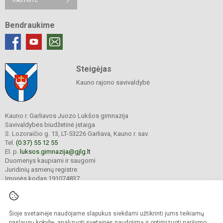
Bendraukime
Steigėjas
Kauno rajono savivaldybė
Kauno r. Garliavos Juozo Lukšos gimnazija
Savivaldybės biudžetinė įstaiga
S. Lozoraičio g. 13, LT-53226 Garliava, Kauno r. sav.
Tel.
(0 37) 55 12 55
El. p.
luksos.gimnazija@gjlg.lt
Duomenys kaupiami ir saugomi
Juridinių asmenų registre
Įmonės kodas 191074837
Šioje svetainėje naudojame slapukus siekdami užtikrinti jums teikiamų
© 2025. Kauno r. Garliavos Juozo Lukšos gimnazija. Visos teisės saugomos.
Kopijuoti turinį be raštiško gimnazijos sutikimo griežtai draudžiama.
paslaugų kokybę, analizuoti svetainės naudojimą ir optimizuoti naršymo