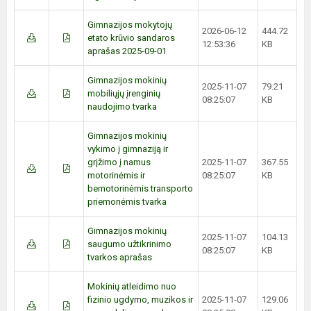
Gimnazijos mokytojų
2026-06-12
444.72
etato krūvio sandaros
12:53:36
KB
aprašas 2025-09-01
Gimnazijos mokinių
2025-11-07
79.21
mobiliųjų įrenginių
08:25:07
KB
naudojimo tvarka
Gimnazijos mokinių
vykimo į gimnaziją ir
grįžimo į namus
2025-11-07
367.55
motorinėmis ir
08:25:07
KB
bemotorinėmis transporto
priemonėmis tvarka
Gimnazijos mokinių
2025-11-07
104.13
saugumo užtikrinimo
08:25:07
KB
tvarkos aprašas
Mokinių atleidimo nuo
fizinio ugdymo, muzikos ir
2025-11-07
129.06