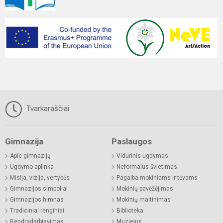
Tvarkaraščiai
Gimnazija
Paslaugos
Apie gimnaziją
Vidurinis ugdymas
Ugdymo aplinka
Neformalus švietimas
Misija, vizija, vertybės
Pagalba mokiniams ir tėvams
Gimnazijos simboliai
Mokinių pavėžėjimas
Gimnazijos himnas
Mokinių maitinimas
Tradiciniai renginiai
Biblioteka
Bendradarbiavimas
Muziejus