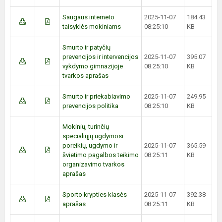
Saugaus interneto
2025-11-07
184.43
taisyklės mokiniams
08:25:10
KB
Smurto ir patyčių
prevencijos ir intervencijos
2025-11-07
395.07
vykdymo gimnazijoje
08:25:10
KB
tvarkos aprašas
Smurto ir priekabiavimo
2025-11-07
249.95
prevencijos politika
08:25:10
KB
Mokinių, turinčių
specialiųjų ugdymosi
poreikių, ugdymo ir
2025-11-07
365.59
švietimo pagalbos teikimo
08:25:11
KB
organizavimo tvarkos
aprašas
Sporto krypties klasės
2025-11-07
392.38
aprašas
08:25:11
KB