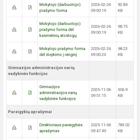
Mokytojo (darbuotojo)
2026-02-26
92.84
prašymo forma
09:00:19
KB
Mokytojo (darbuotojo)
2026-02-26
98.75
prašymo forma dėl
09:00:19
KB
kasmetinių atostogų
Mokytojo prašymo forma
2026-02-26
98.23
dėl išvykimo į renginį
09:00:20
KB
Gimnazijos administracijos narių
vadybinės funkcijos
Gimnazijos
2025-11-06
306.9
administracijos narių
09:51:15
KB
vadybinės funkcijos
Pareigybių aprašymai
Direktoriaus pareigybės
2025-11-06
783.02
aprašymas
09:47:49
KB