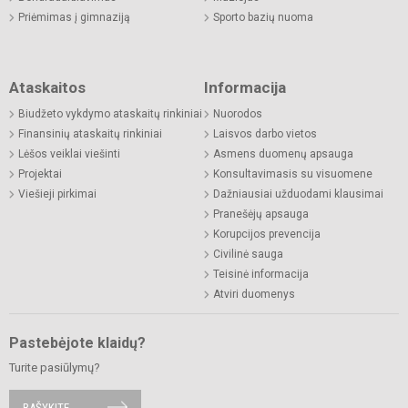
Priėmimas į gimnaziją
Sporto bazių nuoma
Ataskaitos
Informacija
Biudžeto vykdymo ataskaitų rinkiniai
Nuorodos
Finansinių ataskaitų rinkiniai
Laisvos darbo vietos
Lėšos veiklai viešinti
Asmens duomenų apsauga
Projektai
Konsultavimasis su visuomene
Viešieji pirkimai
Dažniausiai užduodami klausimai
Pranešėjų apsauga
Korupcijos prevencija
Civilinė sauga
Teisinė informacija
Atviri duomenys
Pastebėjote klaidų?
Turite pasiūlymų?
RAŠYKITE