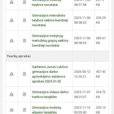
tarybos nuostatai
08:57:58
KB
Gimnazijos metodinės
2025-11-06
200.29
tarybos veiklos bendrieji
08:58:20
KB
nuostatai
Gimnazijos mokytojų
2025-11-06
385.61
metodinių grupių veiklos
08:58:34
KB
bendrieji nuostatai
Tvarkų aprašai
Garliavos Juozo Lukšos
gimnazijos darbo
2026-06-12
457.43
apmokėjimo sistemos
12:53:21
KB
aprašas 2025-01-02
Gimnazijos vidaus darbo
2025-11-07
304.72
tvarkos taisyklės
08:25:07
KB
Gimnazijos mokinių
2025-11-13
395.13
elgesio taisyklės
09:05:40
KB