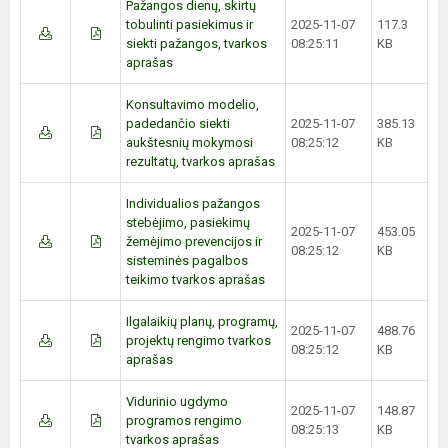
Pažangos dienų, skirtų
tobulinti pasiekimus ir
2025-11-07
117.3
siekti pažangos, tvarkos
08:25:11
KB
aprašas
Konsultavimo modelio,
padedančio siekti
2025-11-07
385.13
aukštesnių mokymosi
08:25:12
KB
rezultatų, tvarkos aprašas
Individualios pažangos
stebėjimo, pasiekimų
2025-11-07
453.05
žemėjimo prevencijos ir
08:25:12
KB
sisteminės pagalbos
teikimo tvarkos aprašas
Ilgalaikių planų, programų,
2025-11-07
488.76
projektų rengimo tvarkos
08:25:12
KB
aprašas
Vidurinio ugdymo
2025-11-07
148.87
programos rengimo
08:25:13
KB
tvarkos aprašas