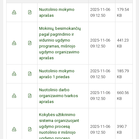
Nuotolinio mokymo
2025-11-06
179.54
aprašas
09:12:50
KB
Mokinių, besimokančių
pagal pagrindinio ir
vidurinio ugdymo
2025-11-06
441.23
programas, mišriojo
09:12:50
KB
ugdymo organizavimo
aprašas
Nuotolinio mokymo
2025-11-06
185.79
aprašo 1 priedas
09:12:50
KB
Nuotolinio darbo
2025-11-06
660.56
organizavimo tvarkos
09:12:50
KB
aprašas
Kokybės užtikrinimo
sistema organizuojant
ugdymo procesą
2025-11-06
390.7
nuotolinio ir mišriojo
09:12:50
KB
ugdymo proceso