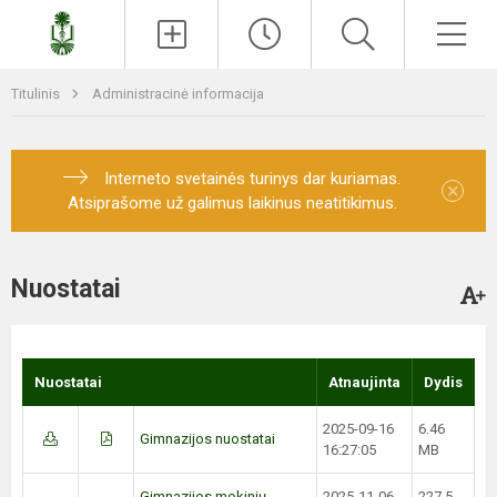
Paieška
Men
Titulinis
Administracinė informacija
Interneto svetainės turinys dar kuriamas.
×
Atsiprašome už galimus laikinus neatitikimus.
Nuostatai
Nuostatai
Atnaujinta
Dydis
2025-09-16
6.46
Gimnazijos nuostatai
16:27:05
MB
Gimnazijos mokinių
2025-11-06
227.5