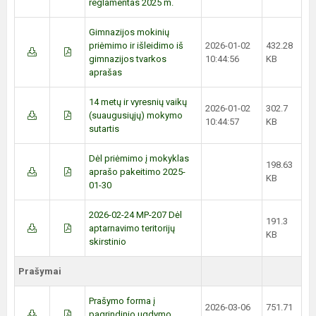
reglamentas 2025 m.
Gimnazijos mokinių
priėmimo ir išleidimo iš
2026-01-02
432.28
gimnazijos tvarkos
10:44:56
KB
aprašas
14 metų ir vyresnių vaikų
2026-01-02
302.7
(suaugusiųjų) mokymo
10:44:57
KB
sutartis
Dėl priėmimo į mokyklas
198.63
aprašo pakeitimo 2025-
KB
01-30
2026-02-24 MP-207 Dėl
191.3
aptarnavimo teritorijų
KB
skirstinio
Prašymai
Prašymo forma į
2026-03-06
751.71
pagrindinio ugdymo