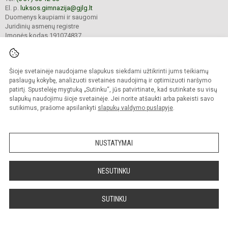
El. p.
luksos.gimnazija@gjlg.lt
Duomenys kaupiami ir saugomi
Juridinių asmenų registre
Įmonės kodas 191074837
Šioje svetainėje naudojame slapukus siekdami užtikrinti jums teikiamų
© 2025. Kauno r. Garliavos Juozo Lukšos gimnazija. Visos teisės saugomos.
Kopijuoti turinį be raštiško gimnazijos sutikimo griežtai draudžiama.
paslaugų kokybę, analizuoti svetainės naudojimą ir optimizuoti naršymo
patirtį. Spustelėję mygtuką „Sutinku“, jūs patvirtinate, kad sutinkate su visų
Prieinamumo paraiška
Slapukų valdymas
slapukų naudojimu šioje svetainėje. Jei norite atšaukti arba pakeisti savo
sutikimus, prašome apsilankyti
slapukų valdymo puslapyje
.
Sumanus būdas atnaujinti
mokyklos interneto
svetainę
NUSTATYMAI
NESUTINKU
SUTINKU