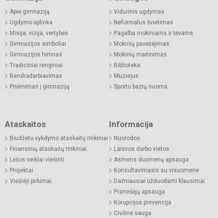
Apie gimnaziją
Vidurinis ugdymas
Ugdymo aplinka
Neformalus švietimas
Misija, vizija, vertybės
Pagalba mokiniams ir tėvams
Gimnazijos simboliai
Mokinių pavėžėjimas
Gimnazijos himnas
Mokinių maitinimas
Tradiciniai renginiai
Biblioteka
Bendradarbiavimas
Muziejus
Priėmimas į gimnaziją
Sporto bazių nuoma
Ataskaitos
Informacija
Biudžeto vykdymo ataskaitų rinkiniai
Nuorodos
Finansinių ataskaitų rinkiniai
Laisvos darbo vietos
Lėšos veiklai viešinti
Asmens duomenų apsauga
Projektai
Konsultavimasis su visuomene
Viešieji pirkimai
Dažniausiai užduodami klausimai
Pranešėjų apsauga
Korupcijos prevencija
Civilinė sauga