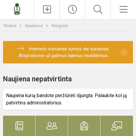
Paieška
Men
Titulinis
Naujienos
Renginiai
Interneto svetainės turinys dar kuriamas.
×
Atsiprašome už galimus laikinus neatitikimus.
Naujiena nepatvirtinta
Naujiena kurią bandote peržiūrėti išjungta. Palaukite kol ją
patvirtins administratorius.