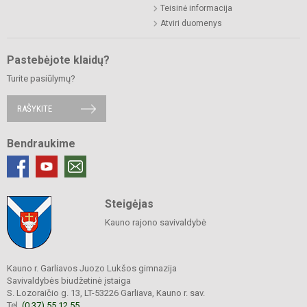
Teisinė informacija
Atviri duomenys
Pastebėjote klaidų?
Turite pasiūlymų?
RAŠYKITE
Bendraukime
Steigėjas
Kauno rajono savivaldybė
Kauno r. Garliavos Juozo Lukšos gimnazija
Savivaldybės biudžetinė įstaiga
S. Lozoraičio g. 13, LT-53226 Garliava, Kauno r. sav.
Tel.
(0 37) 55 12 55