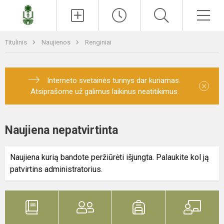
Paieška
Men
Titulinis
Naujienos
Renginiai
Interneto svetainės turinys dar kuriamas.
×
Atsiprašome už galimus laikinus neatitikimus.
Naujiena nepatvirtinta
Naujiena kurią bandote peržiūrėti išjungta. Palaukite kol ją
patvirtins administratorius.