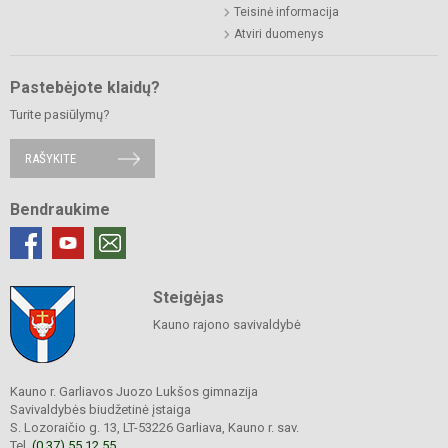
Teisinė informacija
Atviri duomenys
Pastebėjote klaidų?
Turite pasiūlymų?
RAŠYKITE
Bendraukime
Steigėjas
Kauno rajono savivaldybė
Kauno r. Garliavos Juozo Lukšos gimnazija
Savivaldybės biudžetinė įstaiga
S. Lozoraičio g. 13, LT-53226 Garliava, Kauno r. sav.
Tel.
(0 37) 55 12 55