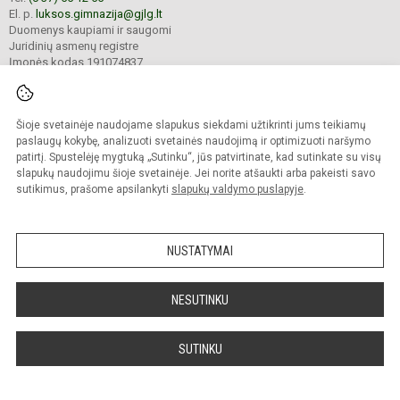
El. p.
luksos.gimnazija@gjlg.lt
Duomenys kaupiami ir saugomi
Juridinių asmenų registre
Įmonės kodas 191074837
Šioje svetainėje naudojame slapukus siekdami užtikrinti jums teikiamų
© 2025. Kauno r. Garliavos Juozo Lukšos gimnazija. Visos teisės saugomos.
Kopijuoti turinį be raštiško gimnazijos sutikimo griežtai draudžiama.
paslaugų kokybę, analizuoti svetainės naudojimą ir optimizuoti naršymo
patirtį. Spustelėję mygtuką „Sutinku“, jūs patvirtinate, kad sutinkate su visų
Prieinamumo paraiška
Slapukų valdymas
slapukų naudojimu šioje svetainėje. Jei norite atšaukti arba pakeisti savo
sutikimus, prašome apsilankyti
slapukų valdymo puslapyje
.
Sumanus būdas atnaujinti
mokyklos interneto
svetainę
NUSTATYMAI
NESUTINKU
SUTINKU