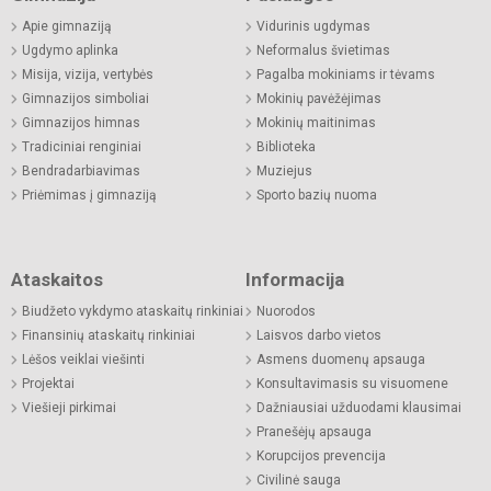
Apie gimnaziją
Vidurinis ugdymas
Ugdymo aplinka
Neformalus švietimas
Misija, vizija, vertybės
Pagalba mokiniams ir tėvams
Gimnazijos simboliai
Mokinių pavėžėjimas
Gimnazijos himnas
Mokinių maitinimas
Tradiciniai renginiai
Biblioteka
Bendradarbiavimas
Muziejus
Priėmimas į gimnaziją
Sporto bazių nuoma
Ataskaitos
Informacija
Biudžeto vykdymo ataskaitų rinkiniai
Nuorodos
Finansinių ataskaitų rinkiniai
Laisvos darbo vietos
Lėšos veiklai viešinti
Asmens duomenų apsauga
Projektai
Konsultavimasis su visuomene
Viešieji pirkimai
Dažniausiai užduodami klausimai
Pranešėjų apsauga
Korupcijos prevencija
Civilinė sauga