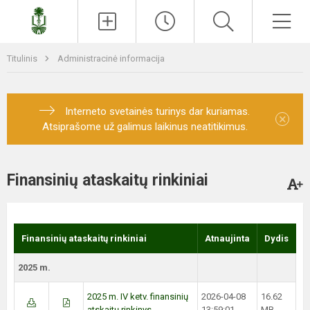
Paieška
Men
Titulinis
Administracinė informacija
Interneto svetainės turinys dar kuriamas.
×
Atsiprašome už galimus laikinus neatitikimus.
Finansinių ataskaitų rinkiniai
Finansinių ataskaitų rinkiniai
Atnaujinta
Dydis
2025 m.
2025 m. IV ketv. finansinių
2026-04-08
16.62
atskaitų rinkinys
13:59:01
MB