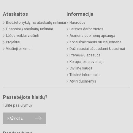
Ataskaitos
Informacija
Biudžeto vykdymo ataskaitų rinkiniai
Nuorodos
Finansinių ataskaitų rinkiniai
Laisvos darbo vietos
Lėšos veiklai viešinti
Asmens duomenų apsauga
Projektai
Konsultavimasis su visuomene
Viešieji pirkimai
Dažniausiai užduodami klausimai
Pranešėjų apsauga
Korupcijos prevencija
Civilinė sauga
Teisinė informacija
Atviri duomenys
Pastebėjote klaidų?
Turite pasiūlymų?
RAŠYKITE