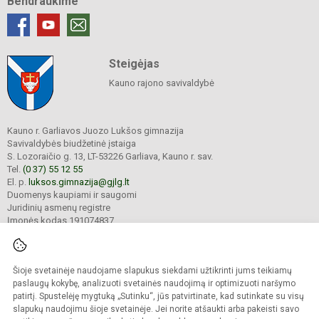
Bendraukime
Steigėjas
Kauno rajono savivaldybė
Kauno r. Garliavos Juozo Lukšos gimnazija
Savivaldybės biudžetinė įstaiga
S. Lozoraičio g. 13, LT-53226 Garliava, Kauno r. sav.
Tel.
(0 37) 55 12 55
El. p.
luksos.gimnazija@gjlg.lt
Duomenys kaupiami ir saugomi
Juridinių asmenų registre
Įmonės kodas 191074837
Šioje svetainėje naudojame slapukus siekdami užtikrinti jums teikiamų
© 2025. Kauno r. Garliavos Juozo Lukšos gimnazija. Visos teisės saugomos.
Kopijuoti turinį be raštiško gimnazijos sutikimo griežtai draudžiama.
paslaugų kokybę, analizuoti svetainės naudojimą ir optimizuoti naršymo
patirtį. Spustelėję mygtuką „Sutinku“, jūs patvirtinate, kad sutinkate su visų
Prieinamumo paraiška
Slapukų valdymas
slapukų naudojimu šioje svetainėje. Jei norite atšaukti arba pakeisti savo