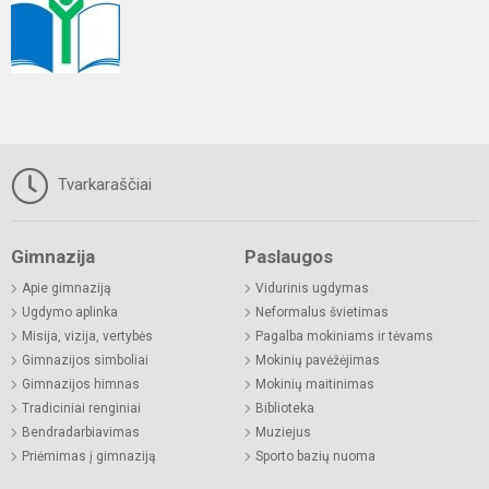
Tvarkaraščiai
Gimnazija
Paslaugos
Apie gimnaziją
Vidurinis ugdymas
Ugdymo aplinka
Neformalus švietimas
Misija, vizija, vertybės
Pagalba mokiniams ir tėvams
Gimnazijos simboliai
Mokinių pavėžėjimas
Gimnazijos himnas
Mokinių maitinimas
Tradiciniai renginiai
Biblioteka
Bendradarbiavimas
Muziejus
Priėmimas į gimnaziją
Sporto bazių nuoma