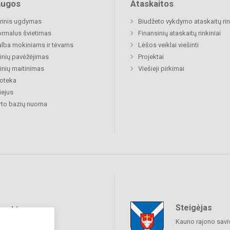
augos
Ataskaitos
rinis ugdymas
Biudžeto vykdymo ataskaitų rin
rmalus švietimas
Finansinių ataskaitų rinkiniai
lba mokiniams ir tėvams
Lėšos veiklai viešinti
nių pavėžėjimas
Projektai
nių maitinimas
Viešieji pirkimai
ioteka
ejus
rto bazių nuoma
Steigėjas
raukime
Kauno rajono savi