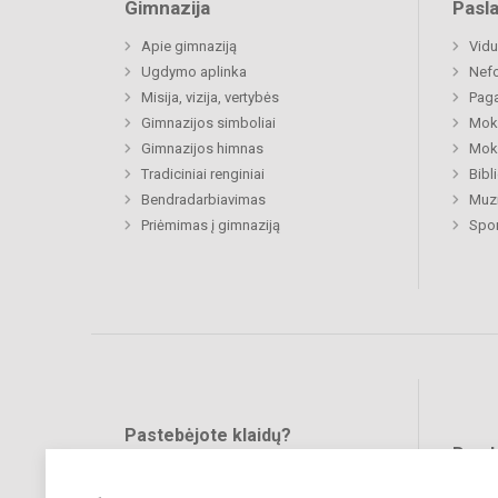
Gimnazija
Pasl
Apie gimnaziją
Vidu
Ugdymo aplinka
Nefo
Misija, vizija, vertybės
Paga
Gimnazijos simboliai
Moki
Gimnazijos himnas
Moki
Tradiciniai renginiai
Bibl
Bendradarbiavimas
Muzi
Priėmimas į gimnaziją
Spo
Pastebėjote klaidų?
Bend
Turite pasiūlymų?