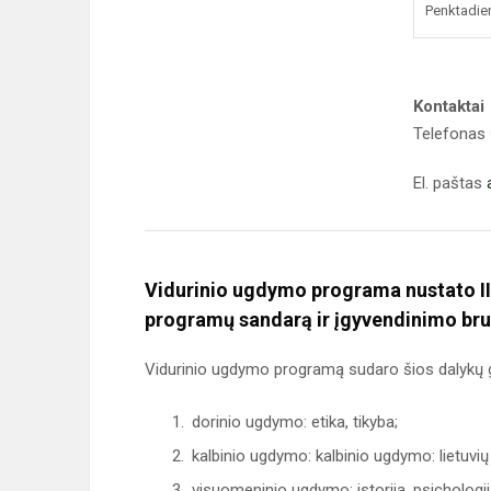
Penktadie
Kontaktai
Telefonas 
El. paštas
Vidurinio ugdymo programa nustato II
programų sandarą ir įgyvendinimo br
Vidurinio ugdymo programą sudaro šios dalykų gr
dorinio ugdymo: etika, tikyba;
kalbinio ugdymo: kalbinio ugdymo: lietuvių k
visuomeninio ugdymo: istorija, psichologij