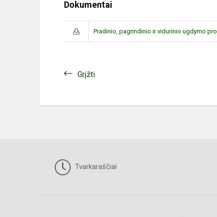
Dokumentai
Pradinio, pagrindinio ir vidurinio ugdymo p
Grįžti
Tvarkaraščiai