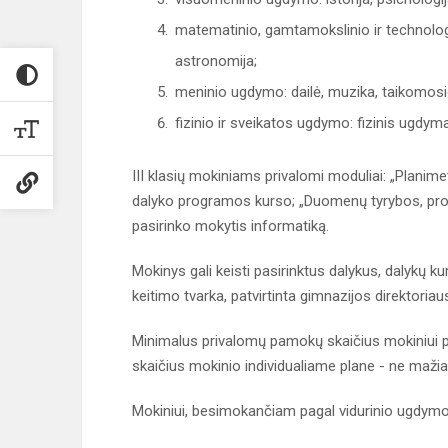
matematinio, gamtamokslinio ir technologi
astronomija;
meninio ugdymo: dailė, muzika, taikomosi
fizinio ir sveikatos ugdymo: fizinis ugdym
III klasių mokiniams privalomi moduliai: „Planim
dalyko programos kurso; „Duomenų tyrybos, pro
pasirinko mokytis informatiką.
Mokinys gali keisti pasirinktus dalykus, dalykų 
keitimo tvarka, patvirtinta gimnazijos direktoria
Minimalus privalomų pamokų skaičius mokiniui 
skaičius mokinio individualiame plane - ne mažia
Mokiniui, besimokančiam pagal vidurinio ugdymo pr