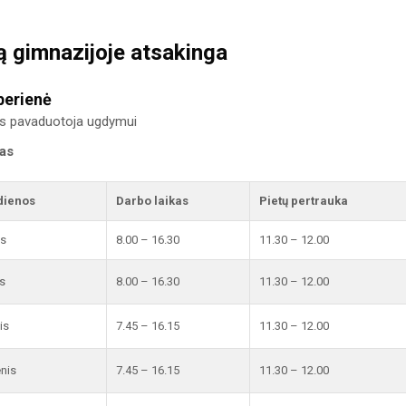
ą gimnazijoje atsakinga
berienė
us pavaduotoja ugdymui
kas
dienos
Darbo laikas
Pietų pertrauka
is
8.00 – 16.30
11.30 – 12.00
s
8.00 – 16.30
11.30 – 12.00
is
7.45 – 16.15
11.30 – 12.00
enis
7.45 – 16.15
11.30 – 12.00