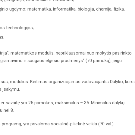
nio ugdymo: matematika, informatika, biologija, chemija, fizika,
os technologijos;
as.
etrija“, matematikos modulis, nepriklausomai nuo mokytis pasirinkto
gramavimo ir saugaus elgesio pradmenys“ (70 pamokų), jeigu
kursus, modulius. Keitimas organizuojamas vadovaujantis Dalyko, kurs
us įsakymu.
per savaitę yra 25 pamokos, maksimalus – 35. Minimalus dalykų
u nei 8.
ogramą, yra privaloma socialinė-pilietinė veikla (70 val.).