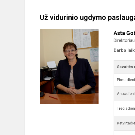
Už vidurinio ugdymo paslaug
Asta Go
Direktoria
Darbo lai
Savaitės 
Pirmadien
Antradieni
Trečiadien
Ketvirtadi