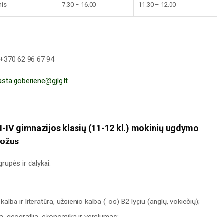
nis
7.30 – 16.00
11.30 – 12.00
+370 62 96 67 94
asta.goberiene@gjlg.lt
I-IV gimnazijos klasių (11-12 kl.) mokinių ugdymo
uožus
upės ir dalykai:
alba ir literatūra, užsienio kalba (-os) B2 lygiu (anglų, vokiečių);
a, geografija, ekonomika ir verslumas;