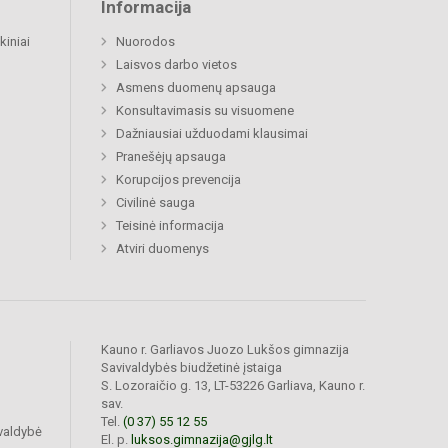
Informacija
kiniai
Nuorodos
Laisvos darbo vietos
Asmens duomenų apsauga
Konsultavimasis su visuomene
Dažniausiai užduodami klausimai
Pranešėjų apsauga
Korupcijos prevencija
Civilinė sauga
Teisinė informacija
Atviri duomenys
Kauno r. Garliavos Juozo Lukšos gimnazija
Savivaldybės biudžetinė įstaiga
S. Lozoraičio g. 13, LT-53226 Garliava, Kauno r.
sav.
Tel.
(0 37) 55 12 55
valdybė
El. p.
luksos.gimnazija@gjlg.lt