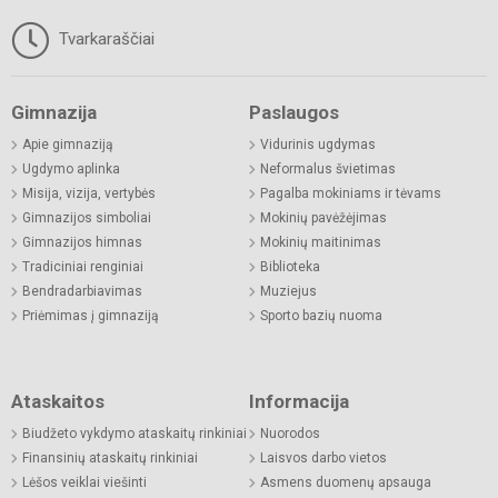
Tvarkaraščiai
Gimnazija
Paslaugos
Apie gimnaziją
Vidurinis ugdymas
Ugdymo aplinka
Neformalus švietimas
Misija, vizija, vertybės
Pagalba mokiniams ir tėvams
Gimnazijos simboliai
Mokinių pavėžėjimas
Gimnazijos himnas
Mokinių maitinimas
Tradiciniai renginiai
Biblioteka
Bendradarbiavimas
Muziejus
Priėmimas į gimnaziją
Sporto bazių nuoma
Ataskaitos
Informacija
Biudžeto vykdymo ataskaitų rinkiniai
Nuorodos
Finansinių ataskaitų rinkiniai
Laisvos darbo vietos
Lėšos veiklai viešinti
Asmens duomenų apsauga