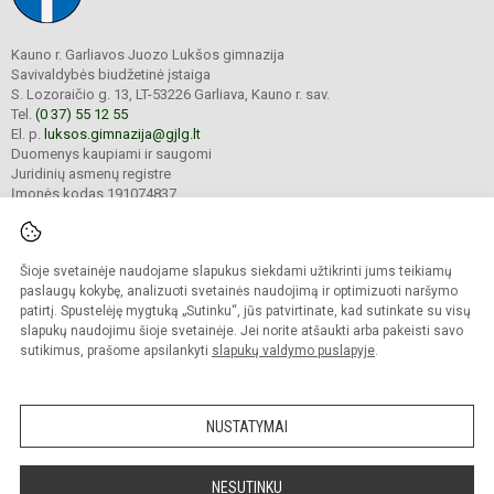
Kauno r. Garliavos Juozo Lukšos gimnazija
Savivaldybės biudžetinė įstaiga
S. Lozoraičio g. 13, LT-53226 Garliava, Kauno r. sav.
Tel.
(0 37) 55 12 55
El. p.
luksos.gimnazija@gjlg.lt
Duomenys kaupiami ir saugomi
Juridinių asmenų registre
Įmonės kodas 191074837
Šioje svetainėje naudojame slapukus siekdami užtikrinti jums teikiamų
© 2025. Kauno r. Garliavos Juozo Lukšos gimnazija. Visos teisės saugomos.
Kopijuoti turinį be raštiško gimnazijos sutikimo griežtai draudžiama.
paslaugų kokybę, analizuoti svetainės naudojimą ir optimizuoti naršymo
patirtį. Spustelėję mygtuką „Sutinku“, jūs patvirtinate, kad sutinkate su visų
Prieinamumo paraiška
Slapukų valdymas
slapukų naudojimu šioje svetainėje. Jei norite atšaukti arba pakeisti savo
sutikimus, prašome apsilankyti
slapukų valdymo puslapyje
.
Sumanus būdas atnaujinti
mokyklos interneto
svetainę
NUSTATYMAI
NESUTINKU