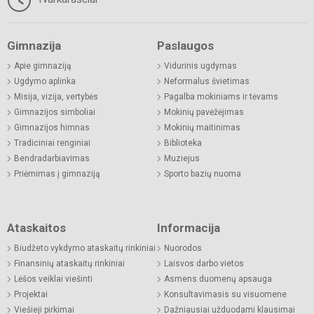
Gimnazija
Paslaugos
Apie gimnaziją
Vidurinis ugdymas
Ugdymo aplinka
Neformalus švietimas
Misija, vizija, vertybės
Pagalba mokiniams ir tėvams
Gimnazijos simboliai
Mokinių pavėžėjimas
Gimnazijos himnas
Mokinių maitinimas
Tradiciniai renginiai
Biblioteka
Bendradarbiavimas
Muziejus
Priėmimas į gimnaziją
Sporto bazių nuoma
Ataskaitos
Informacija
Biudžeto vykdymo ataskaitų rinkiniai
Nuorodos
Finansinių ataskaitų rinkiniai
Laisvos darbo vietos
Lėšos veiklai viešinti
Asmens duomenų apsauga
Projektai
Konsultavimasis su visuomene
Viešieji pirkimai
Dažniausiai užduodami klausimai