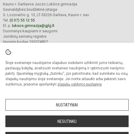
Kauno r. Garliavos Juozo Lukšos gimnazija
Savivaldybės biudžetinė įstaiga
S. Lozoraičio g. 13, LT-53226 Garliava, Kauno r. sav.
Tel.
(0 37) 55 12 55
El. p.
luksos.gimnazija@gjlg.lt
Duomenys kaupiami ir saugomi
Juridinių asmenų registre
Įmonės kodas 191074837
Šioje svetainėje naudojame slapukus siekdami užtikrinti jums teikiamų
© 2025. Kauno r. Garliavos Juozo Lukšos gimnazija. Visos teisės saugomos.
Kopijuoti turinį be raštiško gimnazijos sutikimo griežtai draudžiama.
paslaugų kokybę, analizuoti svetainės naudojimą ir optimizuoti naršymo
patirtį. Spustelėję mygtuką „Sutinku“, jūs patvirtinate, kad sutinkate su visų
Prieinamumo paraiška
Slapukų valdymas
slapukų naudojimu šioje svetainėje. Jei norite atšaukti arba pakeisti savo
sutikimus, prašome apsilankyti
slapukų valdymo puslapyje
.
Sumanus būdas atnaujinti
mokyklos interneto
svetainę
NUSTATYMAI
NESUTINKU