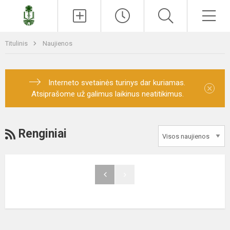
Paieška
Men
Titulinis
Naujienos
Interneto svetainės turinys dar kuriamas.
×
Atsiprašome už galimus laikinus neatitikimus.
RSS
Renginiai