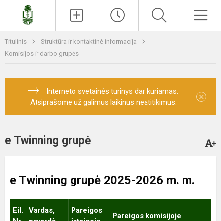
Paieška
Men
Titulinis
Struktūra ir kontaktinė informacija
Komisijos ir darbo grupės
Interneto svetainės turinys dar kuriamas.
×
Atsiprašome už galimus laikinus neatitikimus.
e Twinning grupė
e Twinning grupė 2025-2026 m. m.
Eil.
Vardas,
Pareigos
Pareigos komisijoje