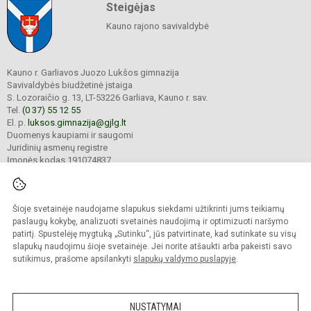
Steigėjas
Kauno rajono savivaldybė
Kauno r. Garliavos Juozo Lukšos gimnazija
Savivaldybės biudžetinė įstaiga
S. Lozoraičio g. 13, LT-53226 Garliava, Kauno r. sav.
Tel.
(0 37) 55 12 55
El. p.
luksos.gimnazija@gjlg.lt
Duomenys kaupiami ir saugomi
Juridinių asmenų registre
Įmonės kodas 191074837
Šioje svetainėje naudojame slapukus siekdami užtikrinti jums teikiamų
© 2025. Kauno r. Garliavos Juozo Lukšos gimnazija. Visos teisės saugomos.
Kopijuoti turinį be raštiško gimnazijos sutikimo griežtai draudžiama.
paslaugų kokybę, analizuoti svetainės naudojimą ir optimizuoti naršymo
patirtį. Spustelėję mygtuką „Sutinku“, jūs patvirtinate, kad sutinkate su visų
Prieinamumo paraiška
Slapukų valdymas
slapukų naudojimu šioje svetainėje. Jei norite atšaukti arba pakeisti savo
sutikimus, prašome apsilankyti
slapukų valdymo puslapyje
.
Sumanus būdas atnaujinti
mokyklos interneto
svetainę
NUSTATYMAI