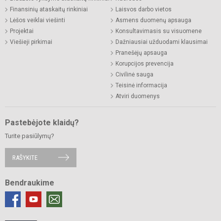
Finansinių ataskaitų rinkiniai
Laisvos darbo vietos
Lėšos veiklai viešinti
Asmens duomenų apsauga
Projektai
Konsultavimasis su visuomene
Viešieji pirkimai
Dažniausiai užduodami klausimai
Pranešėjų apsauga
Korupcijos prevencija
Civilinė sauga
Teisinė informacija
Atviri duomenys
Pastebėjote klaidų?
Turite pasiūlymų?
RAŠYKITE
Bendraukime