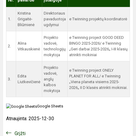
Nr.
pavardė
įstaigoje
Kristina
Direktoriaus
1.
Grigaitė-
pavaduotoja
e Twinning projektų koordinatorė
Bliūmienė
ugdymui
Projekto
e Twinning project GOOD DEED
Alina
vadovė,
BINGO 2025-2026/ e Twinning
2.
Vitkauskienė
technologijų
„Geri darbai 2025-2026„ I-III klasių
mokytoja
atrinkti mokiniai
Projekto
e Twinning project ONELY
vadovė,
Edita
PLANET FOR ALL/ e Twinning
3.
anglų
Liutkevičienė
„Viena planeta visiems 2025-
kalbos
2026„ II D klasės atrinkti mokiniai.
mokytoja
Google Sheets
Atnaujinta: 2025-12-30
Grįžti