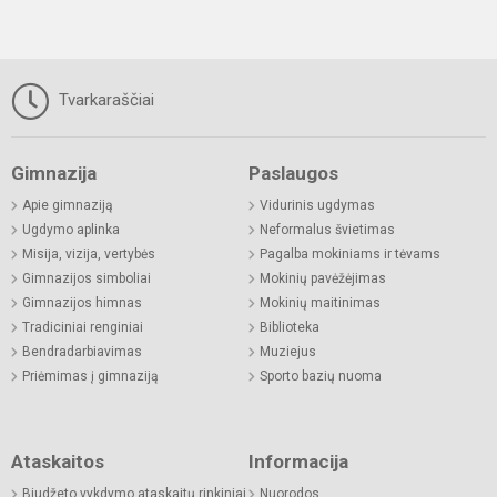
Tvarkaraščiai
Gimnazija
Paslaugos
Apie gimnaziją
Vidurinis ugdymas
Ugdymo aplinka
Neformalus švietimas
Misija, vizija, vertybės
Pagalba mokiniams ir tėvams
Gimnazijos simboliai
Mokinių pavėžėjimas
Gimnazijos himnas
Mokinių maitinimas
Tradiciniai renginiai
Biblioteka
Bendradarbiavimas
Muziejus
Priėmimas į gimnaziją
Sporto bazių nuoma
Ataskaitos
Informacija
Biudžeto vykdymo ataskaitų rinkiniai
Nuorodos