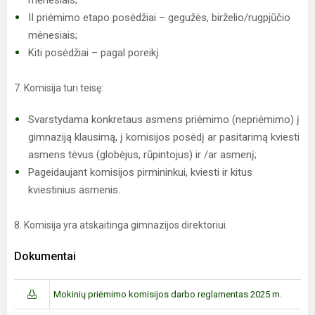
mėnesiais;
II priėmimo etapo posėdžiai – gegužės, birželio/rugpjūčio
mėnesiais;
Kiti posėdžiai – pagal poreikį.
7. Komisija turi teisę:
Svarstydama konkretaus asmens priėmimo (nepriėmimo) į
gimnaziją klausimą, į komisijos posėdį ar pasitarimą kviesti
asmens tėvus (globėjus, rūpintojus) ir /ar asmenį;
Pageidaujant komisijos pirmininkui, kviesti ir kitus
kviestinius asmenis.
8. Komisija yra atskaitinga gimnazijos direktoriui.
Dokumentai
Mokinių priėmimo komisijos darbo reglamentas 2025 m.