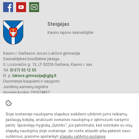
Steigėjas
Kauno rajono savivaldybė
Kauno r. Garliavos Juozo Lukšos gimnazija
Savivaldybės biudžetinė įstaiga
S. Lozoraičio g. 13, LT-53226 Garliava, Kauno r. sav.
Tel.
(0 37) 55 12 55
El. p.
luksos.gimnazija@gjlg.lt
Duomenys kaupiami ir saugomi
Juridinių asmenų registre
Įmonės kodas 191074837
Šioje svetainėje naudojame slapukus siekdami užtikrinti jums teikiamų
© 2025. Kauno r. Garliavos Juozo Lukšos gimnazija. Visos teisės saugomos.
Kopijuoti turinį be raštiško gimnazijos sutikimo griežtai draudžiama.
paslaugų kokybę, analizuoti svetainės naudojimą ir optimizuoti naršymo
patirtį. Spustelėję mygtuką „Sutinku“, jūs patvirtinate, kad sutinkate su visų
Prieinamumo paraiška
Slapukų valdymas
slapukų naudojimu šioje svetainėje. Jei norite atšaukti arba pakeisti savo
sutikimus, prašome apsilankyti
slapukų valdymo puslapyje
.
Sumanus būdas atnaujinti