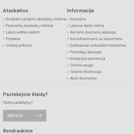
Ataskaitos
Informacija
Biudžeto vykdymo ataskaitų rinkiniai
Nuorodos
Finansinių ataskaitų rinkiniai
Laisvos darbo vietos
Lėšos veiklai viešinti
Asmens duomenų apsauga
Projektai
Konsultavimasis su visuomene
Viešieji pirkimai
Dažniausiai užduodami klausimai
Pranešėjų apsauga
Korupcijos prevencija
Civilinė sauga
Teisinė informacija
Atviri duomenys
Pastebėjote klaidų?
Turite pasiūlymų?
RAŠYKITE
Bendraukime