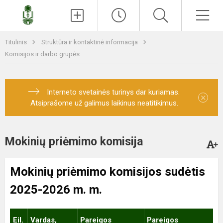
Paieška
Men
Titulinis
Struktūra ir kontaktinė informacija
Komisijos ir darbo grupės
Interneto svetainės turinys dar kuriamas.
×
Atsiprašome už galimus laikinus neatitikimus.
Mokinių priėmimo komisija
Mokinių priėmimo komisijos sudėtis
2025-2026 m. m.
Eil.
Vardas,
Pareigos
Pareigos