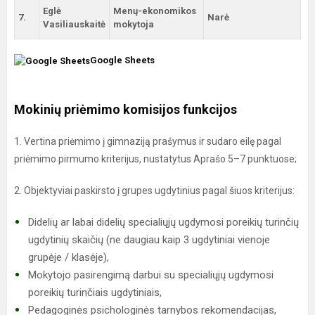
Eglė
Menų-ekonomikos
7.
Narė
Vasiliauskaitė
mokytoja
Google Sheets
Mokinių priėmimo komisijos funkcijos
1. Vertina priėmimo į gimnaziją prašymus ir sudaro eilę pagal
priėmimo pirmumo kriterijus, nustatytus Aprašo 5–7 punktuose;
2. Objektyviai paskirsto į grupes ugdytinius pagal šiuos kriterijus:
Didelių ar labai didelių specialiųjų ugdymosi poreikių turinčių
ugdytinių skaičių (ne daugiau kaip 3 ugdytiniai vienoje
grupėje / klasėje),
Mokytojo pasirengimą darbui su specialiųjų ugdymosi
poreikių turinčiais ugdytiniais,
Pedagoginės psichologinės tarnybos rekomendacijas,