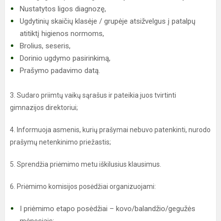
Nustatytos ligos diagnozę,
Ugdytinių skaičių klasėje / grupėje atsižvelgus į patalpų
atitiktį higienos normoms,
Brolius, seseris,
Dorinio ugdymo pasirinkimą,
Prašymo padavimo datą.
3. Sudaro priimtų vaikų sąrašus ir pateikia juos tvirtinti
gimnazijos direktoriui;
4. Informuoja asmenis, kurių prašymai nebuvo patenkinti, nurodo
prašymų netenkinimo priežastis;
5. Sprendžia priėmimo metu iškilusius klausimus.
6. Priėmimo komisijos posėdžiai organizuojami:
I priėmimo etapo posėdžiai – kovo/balandžio/gegužės