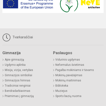
Tvarkaraščiai
Gimnazija
Paslaugos
Apie gimnaziją
Vidurinis ugdymas
Ugdymo aplinka
Neformalus švietimas
Misija, vizija, vertybės
Pagalba mokiniams ir tėvams
Gimnazijos simboliai
Mokinių pavėžėjimas
Gimnazijos himnas
Mokinių maitinimas
Tradiciniai renginiai
Biblioteka
Bendradarbiavimas
Muziejus
Priėmimas į gimnaziją
Sporto bazių nuoma