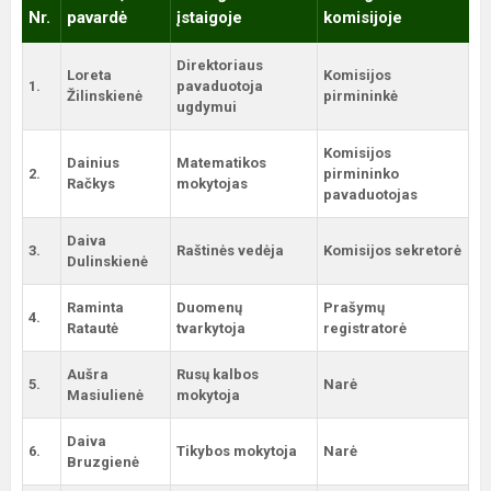
Nr.
pavardė
įstaigoje
komisijoje
Direktoriaus
Loreta
Komisijos
1.
pavaduotoja
Žilinskienė
pirmininkė
ugdymui
Komisijos
Dainius
Matematikos
2.
pirmininko
Račkys
mokytojas
pavaduotojas
Daiva
3.
Raštinės vedėja
Komisijos sekretorė
Dulinskienė
Raminta
Duomenų
Prašymų
4.
Ratautė
tvarkytoja
registratorė
Aušra
Rusų kalbos
5.
Narė
Masiulienė
mokytoja
Daiva
6.
Tikybos mokytoja
Narė
Bruzgienė