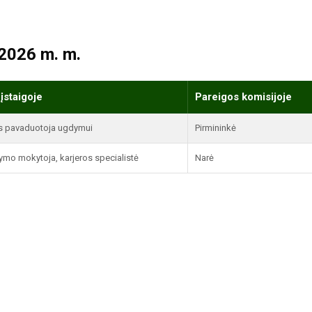
2026 m. m.
įstaigoje
Pareigos komisijoje
us pavaduotoja ugdymui
Pirmininkė
ymo mokytoja, karjeros specialistė
Narė