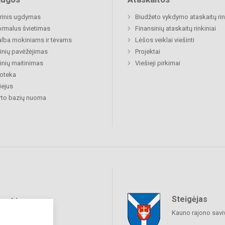
rinis ugdymas
Biudžeto vykdymo ataskaitų rin
rmalus švietimas
Finansinių ataskaitų rinkiniai
lba mokiniams ir tėvams
Lėšos veiklai viešinti
nių pavėžėjimas
Projektai
nių maitinimas
Viešieji pirkimai
ioteka
ejus
rto bazių nuoma
Steigėjas
raukime
Kauno rajono savi