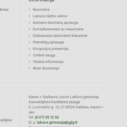
kiniai
Nuorodos
Laisvos darbo vietos
Asmens duomenų apsauga
Konsultavimasis su visuomene
Dažniausiai užduodami klausimai
Pranešėjų apsauga
Korupcijos prevencija
Civilinė sauga
Teisinė informacija
Atviri duomenys
Kauno r. Garliavos Juozo Lukšos gimnazija
Savivaldybės biudžetinė įstaiga
S. Lozoraičio g. 13, LT-53226 Garliava, Kauno r.
sav.
Tel.
(0 37) 55 12 55
valdybė
El. p.
luksos.gimnazija@gjlg.lt