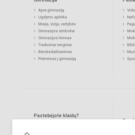
Apie gimnaziją
Vidu
Ugdymo aplinka
Nefo
Misija, vizija, vertybės
Paga
Gimnazijos simboliai
Moki
Gimnazijos himnas
Moki
Tradiciniai renginiai
Bibl
Bendradarbiavimas
Muzi
Priėmimas į gimnaziją
Spo
Pastebėjote klaidų?
Bend
Turite pasiūlymų?