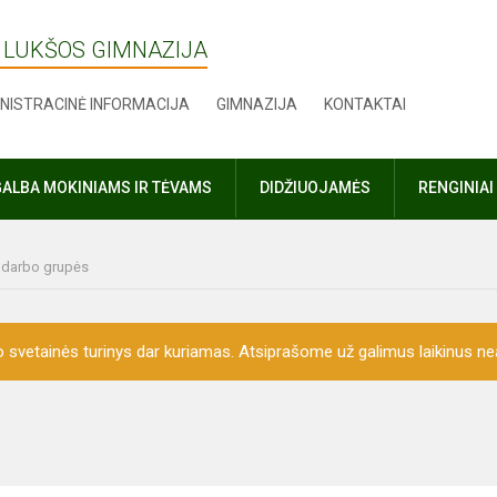
 LUKŠOS GIMNAZIJA
NISTRACINĖ INFORMACIJA
GIMNAZIJA
KONTAKTAI
ALBA MOKINIAMS IR TĖVAMS
DIDŽIUOJAMĖS
RENGINIAI
r darbo grupės
o svetainės turinys dar kuriamas. Atsiprašome už galimus laikinus nea