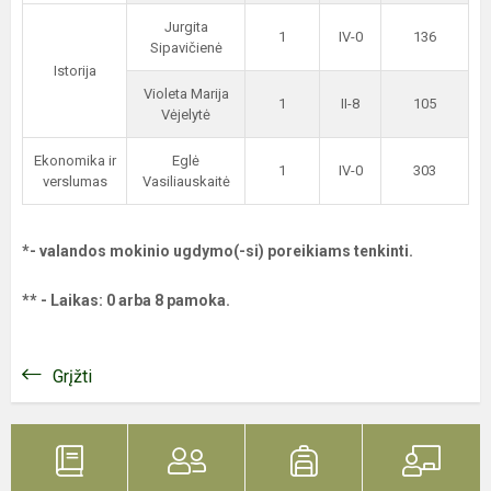
Jurgita
1
IV-0
136
Sipavičienė
Istorija
Violeta Marija
1
II-8
105
Vėjelytė
Ekonomika ir
Eglė
1
IV-0
303
verslumas
Vasiliauskaitė
*- valandos mokinio ugdymo(-si) poreikiams tenkinti.
** - Laikas: 0 arba 8 pamoka.
Grįžti