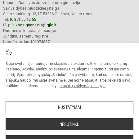
Kauno r. Garliavos Juozo Lukšos gimnazija
Savivaldybės biudžetinė įstaiga
S. Lozoraičio g. 13, LT-53226 Garliava, Kauno r. sav.
Tel.
(0 37) 55 12 55
El. p.
luksos.gimnazija@gjlg.lt
Duomenys kaupiami ir saugomi
Juridinių asmenų registre
Įmonės kodas 191074837
Šioje svetainėje naudojame slapukus siekdami užtikrinti jums teikiamų
© 2025. Kauno r. Garliavos Juozo Lukšos gimnazija. Visos teisės saugomos.
Kopijuoti turinį be raštiško gimnazijos sutikimo griežtai draudžiama.
paslaugų kokybę, analizuoti svetainės naudojimą ir optimizuoti naršymo
patirtį. Spustelėję mygtuką „Sutinku“, jūs patvirtinate, kad sutinkate su visų
Prieinamumo paraiška
Slapukų valdymas
slapukų naudojimu šioje svetainėje. Jei norite atšaukti arba pakeisti savo
sutikimus, prašome apsilankyti
slapukų valdymo puslapyje
.
Sumanus būdas atnaujinti
mokyklos interneto
svetainę
NUSTATYMAI
NESUTINKU