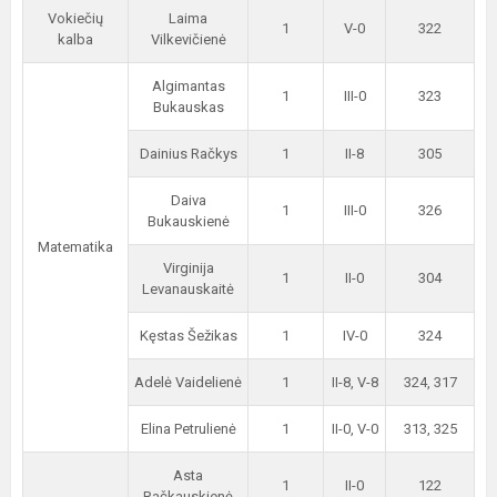
Vokiečių
Laima
1
V-0
322
kalba
Vilkevičienė
Algimantas
1
III-0
323
Bukauskas
Dainius Račkys
1
II-8
305
Daiva
1
III-0
326
Bukauskienė
Matematika
Virginija
1
II-0
304
Levanauskaitė
Kęstas Šežikas
1
IV-0
324
Adelė Vaidelienė
1
II-8, V-8
324, 317
Elina Petrulienė
1
II-0, V-0
313, 325
Asta
1
II-0
122
Račkauskienė