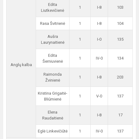
Edita
1
I-8
103
Liutkevičienė
Rasa Švitrienė
1
I-8
104
Aušra
1
I-0
135
Laurynaitienė
Edita
1
IV-0
134
Šerniuvienė
Anglų kalba
Raimonda
1
I-8
203
Žvinienė
Kristina Grigaitė-
1
V-0
137
Bliūmienė
Elena
1
I-8
17
Raudaitienė
Eglė Linkevičiūtė
1
IV-0
137