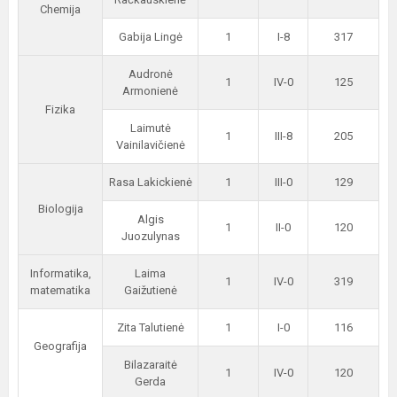
Chemija
Gabija Lingė
1
I-8
317
Audronė
1
IV-0
125
Armonienė
Fizika
Laimutė
1
III-8
205
Vainilavičienė
Rasa Lakickienė
1
III-0
129
Biologija
Algis
1
II-0
120
Juozulynas
Informatika,
Laima
1
IV-0
319
matematika
Gaižutienė
Zita Talutienė
1
I-0
116
Geografija
Bilazaraitė
1
IV-0
120
Gerda