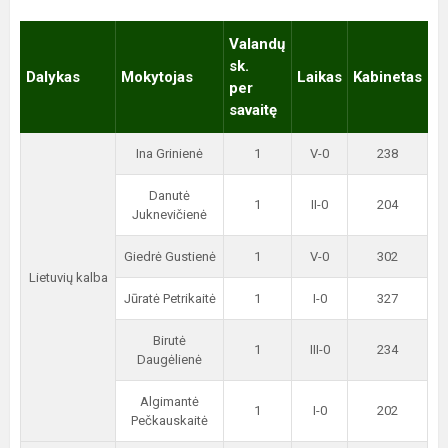
Valandų
sk.
Dalykas
Mokytojas
Laikas
Kabinetas
per
savaitę
Ina Grinienė
1
V-0
238
Danutė
1
II-0
204
Juknevičienė
Giedrė Gustienė
1
V-0
302
Lietuvių kalba
Jūratė Petrikaitė
1
I-0
327
Birutė
1
III-0
234
Daugėlienė
Algimantė
1
I-0
202
Pečkauskaitė