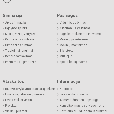
Gimnazija
Paslaugos
Apie gimnaziją
Vidurinis ugdymas
Ugdymo aplinka
Neformalus švietimas
Misija, vizija, vertybės
Pagalba mokiniams ir tėvams
Gimnazijos simboliai
Mokinių pavėžėjimas
Gimnazijos himnas
Mokinių maitinimas
Tradiciniai renginiai
Biblioteka
Bendradarbiavimas
Muziejus
Priėmimas į gimnaziją
Sporto bazių nuoma
Ataskaitos
Informacija
Biudžeto vykdymo ataskaitų rinkiniai
Nuorodos
Finansinių ataskaitų rinkiniai
Laisvos darbo vietos
Lėšos veiklai viešinti
Asmens duomenų apsauga
Projektai
Konsultavimasis su visuomene
Viešieji pirkimai
Dažniausiai užduodami klausimai